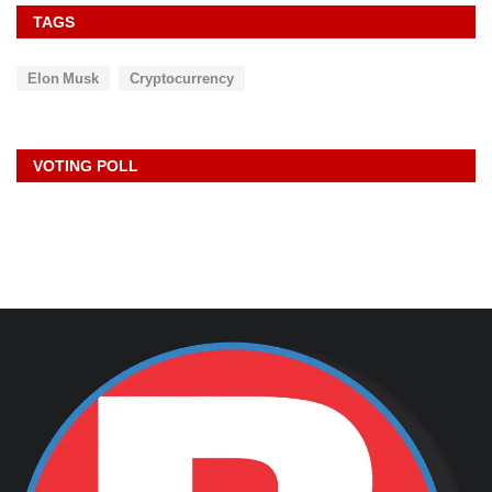
TAGS
Elon Musk
Cryptocurrency
VOTING POLL