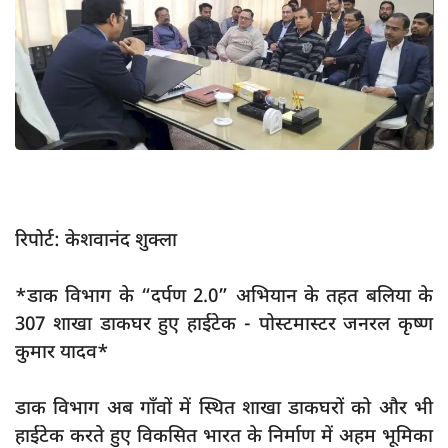
App verify
समस्या
Covid-19
अपराध
राजनीति
शिक्षा
रिपोर्ट: केशवानंद शुक्ला
स्वास्थ्य
साक्षात्कार
*डाक विभाग के “दर्पण 2.0” अभियान के तहत बलिया के
सामाजिक
307 शाखा डाकघर हुए हाईटेक - पोस्टमास्टर जनरल कृष्ण
कुमार यादव*
खेल
latest
डाक विभाग अब गाँवों में स्थित शाखा डाकघरों को और भी
प्रशासनिक
हाईटेक करते हुए विकसित भारत के निर्माण में अहम भूमिका