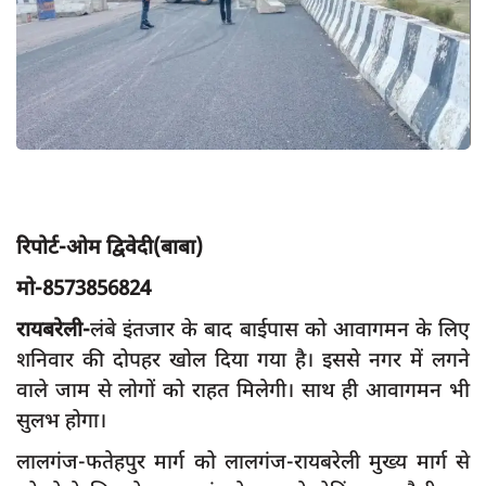
App verify
समस्या
Covid-19
अपराध
राजनीति
शिक्षा
रिपोर्ट-ओम द्विवेदी(बाबा)
स्वास्थ्य
मो-8573856824
साक्षात्कार
रायबरेली-
लंबे इंतजार के बाद बाईपास को आवागमन के लिए
सामाजिक
शनिवार की दोपहर खोल दिया गया है। इससे नगर में लगने
खेल
वाले जाम से लोगों को राहत मिलेगी। साथ ही आवागमन भी
सुलभ होगा।
latest
लालगंज-फतेहपुर मार्ग को लालगंज-रायबरेली मुख्य मार्ग से
प्रशासनिक