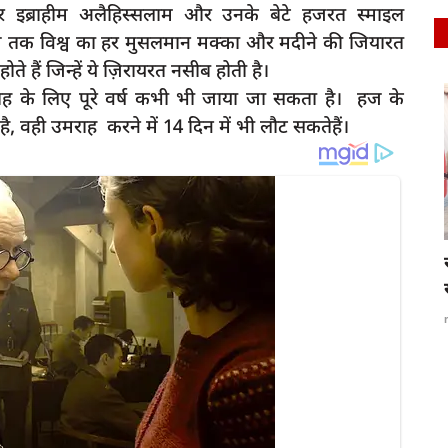
 इब्राहीम अलैहिस्सलाम और उनके बेटे हजरत स्माइल
 तक विश्व का हर मुसलमान मक्का और मदीने की जियारत
 हैं जिन्हें ये ज़िरायरत नसीब होती है।
राह के लिए पूरे वर्ष कभी भी जाया जा सकता है। हज के
latest
ै, वही उमराह करने में 14 दिन में भी लौट सकतेहैं।
आ हजारों
रायबरेली में फर्जी SDM बनकर पीड़ित को दी
धमकी,ऑडियो हुआ...
rexpress
Oct 20, 2024
0
591