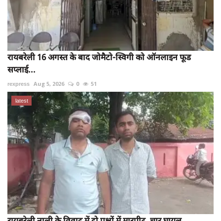
रायबरेली 16 अगस्त के बाद जोमैटो-स्विगी को ऑनलाइन फूड
सप्लाई...
rexpress
Aug 5, 2026
0
51
latest
रायबरेली नाली के विवाद में दो पक्षों में मारपीट, चार घायल