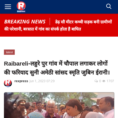
BREAKING NEWS
डेढ़ सौ मीटर कच्ची सड़क बनी ग्रामीणों
की परेशानी, बरसात में गांव का संपर्क होता है बाधित
latest
Home
Raibareli-लहुरे पुर गांव में चौपाल लगाकर लोगों
Contact
की फरियाद सुनी अमेठी सांसद स्मृति जुबिन ईरानी।
Gallery
rexpress
Jun 1, 2023 07:29
0
1707
Terms & Conditions
रोजगार समाचार
About US
Privacy Policy