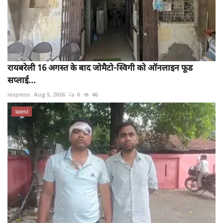
रायबरेली 16 अगस्त के बाद जोमैटो-स्विगी को ऑनलाइन फूड
सप्लाई...
rexpress
Aug 5, 2026
0
46
latest