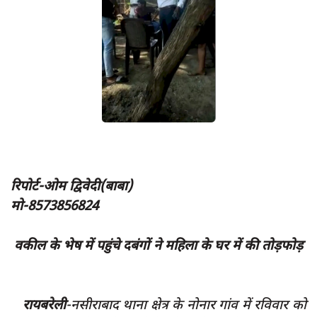
App verify
समस्या
Covid-19
अपराध
राजनीति
शिक्षा
स्वास्थ्य
रिपोर्ट-ओम द्विवेदी(बाबा)
साक्षात्कार
मो-8573856824
सामाजिक
वकील के भेष में पहुंचे दबंगों ने महिला के घर में की तोड़फोड़
खेल
latest
प्रशासनिक
रायबरेली
-नसीराबाद थाना क्षेत्र के नोनार गांव में रविवार को