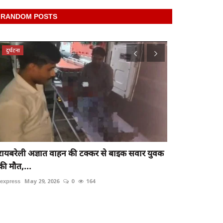
RANDOM POSTS
दुर्घटना
latest
रायबरेली अज्ञात वाहन की टक्कर से बाइक सवार युवक
Raibareli-बैं
की मौत,...
rexpress
Nov 8, 
rexpress
May 29, 2026
0
164