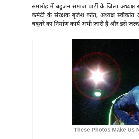
समारोह में बहुजन समाज पार्टी के जिला अध्यक्ष
कमेटी के संरक्षक बृजेश कांत, अध्यक्ष स्वीकां
चबूतरे का निर्माण कार्य अभी जारी है और इसे जल्द
latest
्कर से एक की मौत एक
रायबरेली-रेलवे फाटक तोड़ ट्रैक पर फंसी कार
रूकी...
5
rexpress
Dec 5, 2022
0
449